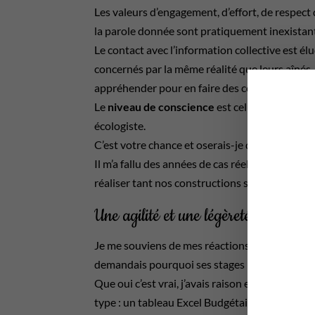
Les valeurs d’engagement, d’effort, de respect
la parole donnée sont pratiquement inexistan
Le contact avec l’information collective est élu
concernés par la même réalité que leurs aînés. Ce
appréhender pour en faire des collaborateurs « 
Le
niveau de conscience
est celui des individu
écologiste.
C’est votre chance et oserais-je dire que c’est 
Il m’a fallu des années de cas réels pour com
réaliser tant nos constructions sont différente
Une agilité et une légèreté qui nou
Je me souviens de mes réactions quand une jeun
demandais pourquoi ses stages n’ouvraient pas
Que oui c’est vrai, j’avais raison elle avait fa
type : un tableau Excel Budgétaire dont l’addi