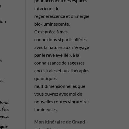
pour accéder à des espaces
a
intérieurs de
régénérescence et d’Energie
tion
bio-luminescente.
C’est grâce à mes
connexions si particulières
avec la nature, aux « Voyage
par le rêve éveillé », à la
à
connaissance de sagesses
ancestrales et aux thérapies
quantiques
us
multidimensionnelles que
vous ouvrez avec moi de
nouvelles routes vibratoires
Girard
lumineuses.
 Être
eprise
Mon itinéraire de Grand-
iques.