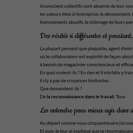
inconscient collectifs sont absente de leur con
les valeurs liées à l’entreprise, le dévouement,
licenciements abusifs, le chômage de leurs pare
Des vérités si différentes et pourtant
La plupart pensent que plaquiste, agent d’entr
où le collaborateur est exploité de façon a
à besoin de magasinier consciencieux et efficace
En quoi croient-ils ? En rien et il m’a fallu y t
il n’y a pas de croyances limitantes.
Que demandent-ils ?
De
la reconnaissance dans le travail
. Tous
Les entendre pour mieux agir dans un
Au départ comme vous cinquantenaire j’ai sour
Et puis-je leur ai expliqué que la reconnaissan