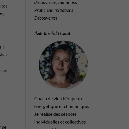
découvertes, Initiations
utes
Praticiens, Initiations
ns,
Découvertes
Isabellesoleil Girard
il
AN »
nce,
Coach de vie, thérapeute
énergétique et chamanique.
Je réalise des séances
individuelles et collectives
r se