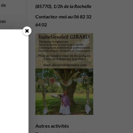
u de
(85770), 1/2h de la Rochelle
Contactez-moi au
06 82 32
 pas
64 02
if
se
ui
i ?
 du
Autres activités