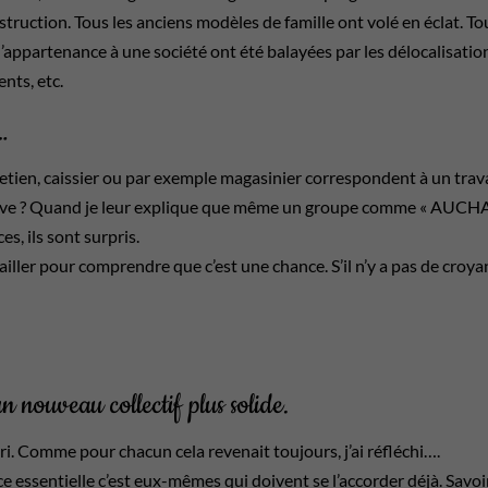
struction. Tous les anciens modèles de famille ont volé en éclat. To
 l’appartenance à une société ont été balayées par les délocalisatio
nts, etc.
…
etien, caissier ou par exemple magasinier correspondent à un trava
busive ? Quand je leur explique que même un groupe comme « AUCH
s, ils sont surpris.
ravailler pour comprendre que c’est une chance. S’il n’y a pas de croya
 nouveau collectif plus solide.
i. Comme pour chacun cela revenait toujours, j’ai réfléchi….
ce essentielle c’est eux-mêmes qui doivent se l’accorder déjà. Savoi