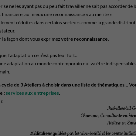
rise ne les ayant pas ou peu fait travailler ne sait pas accorder de l
 financière, au mieux une reconnaissance « au mérite ».
diculement réduites dans certains secteurs comme la grande distribu
stateur.
sur la façon dont vous exprimez
votre reconnaissance.
que, l’adaptation ce n’est pas leur fort…
, une adaptation au monde contemporain qui va être indispensable 
main.
n cycle de 3 Ateliers à choisir dans une liste de thématiques… Vo
e :
services aux entreprises
.
r.
Isabellesoleil 
Chamane, Consultante en bien
Ateliers en Entr
Méditations guidées par les rêve-éveillé et les contes initiat