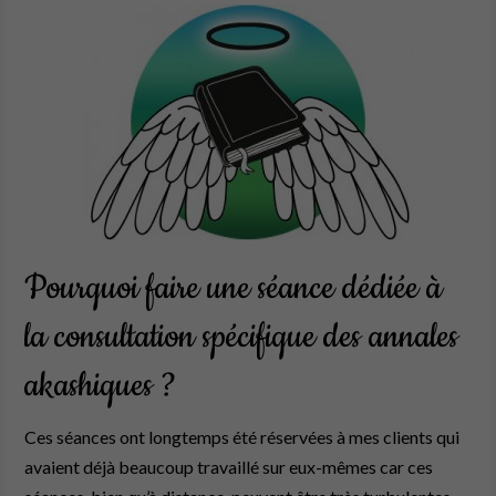
Pourquoi faire une séance dédiée à
la consultation spécifique des annales
akashiques ?
Ces séances ont longtemps été réservées à mes clients qui
avaient déjà beaucoup travaillé sur eux-mêmes car ces