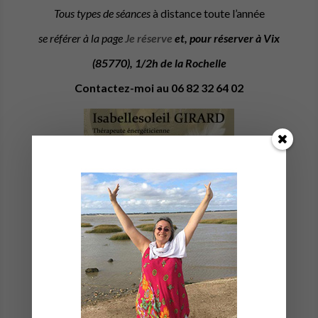
Tous types de séances
à distance toute l’année
se référer à la page
Je réserve
et, pour réserver à Vix
(85770), 1/2h de la Rochelle
Contactez-moi au
06 82 32 64 02