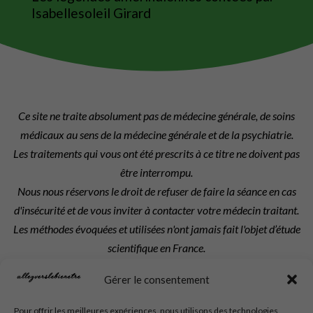
Isabellesoleil Girard
Ce site ne traite absolument pas de médecine générale, de soins
médicaux au sens de la médecine générale et de la psychiatrie.
Les traitements qui vous ont été prescrits à ce titre ne doivent pas
être interrompu.
Nous nous réservons le droit de refuser de faire la séance en cas
d'insécurité et de vous inviter à contacter votre médecin traitant.
Les méthodes évoquées et utilisées n'ont jamais fait l'objet d’étude
scientifique en France.
Les séances et prestations réservées sont dues intégralement.
Gérer le consentement
Les textes, créations, visuels et photos utilisés sur ce site sont la
Pour offrir les meilleures expériences, nous utilisons des technologies