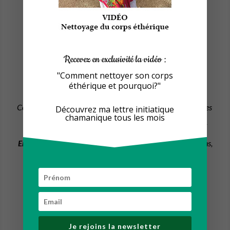
Autres activités
Tous types de services
toute l’année
séjours avec séances chamaniques, cérémonies celtes,
Recevez en exclusivité la vidéo :
interventions et ateliers nature en entreprises,
"Comment nettoyer son corps
éthérique et pourquoi?"
Sorties Nature tout public et ateliers chamaniques
Conférences sur le Chamanisme et les thérapies alternatives
Découvrez ma lettre initiatique
chamanique tous les mois
Activités Artistiques dans le cadre associatif uniquement
En préparation
: Voyages découvertes, Initiations Praticiens,
Initiations Découvertes
Isabellesoleil Girard
Je rejoins la newsletter