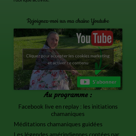
Rejoignez-moi sur ma chaîne Youtube
Cliquez pour accepter les cookies marketing
et activer ce contenu
Au programme :
Facebook live en replay : les initiations
chamaniques
Méditations chamaniques guidées
Les légendes amérindiennes contées par