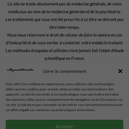
Ce site ne traite absolument pas de médecine générale, de soins
médicaux au sens de la médecine générale et de la psychiatrie.
Les traitements qui vous ont été prescrits à ce titre ne doivent pas
être interrompu.
Nous nous réservons le droit de refuser de faire la séance en cas
d'insécurité et de vous inviter à contacter votre médecin traitant.
Les méthodes évoquées et utilisées n'ont jamais fait l'objet d’étude
scientifique en France.
Les séances et prestations réservées sont dues intégralement.
Gérer le consentement
Les textes, créations, visuels et photos utilisés sur ce site sont la
Pour offrir les meilleures expériences, nous utilisons des technologies
propriété exclusive de l'auteur indiqué, du créateur du site ou de :
telles que les cookies pour stocker et/ou accéder aux informations des
Allezverslebienetre et Isabelle Girard
.
appareils. Le fait de consentir à ces technologies nous permettra de traiter
des données telles que le comportement de navigation ou les ID uniques sur
ce site. Le fait de ne pas consentir ou de retirer son consentement peut avoir
un effet négatif sur certaines caractéristiques et fonctions.
Création du site : Laureline Foucault
Accepter