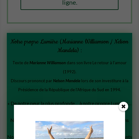
ligne.
Notre propre Lumière (Marianne Williamson / Nelson
Mandela) :
Texte de
Marianne Williamson
dans son livre Le retour à l’amour
(1992).
Discours prononcé par
Nelson Mandela
lors de son investiture à la
Présidence de la République de l’Afrique du Sud en 1994.
« De notre peur la plus profonde… à notre propre Lumière…
:
Notre peur la plus profonde n’est pas que nous ne soyons
pas à la hauteur.
Notre peur la plus profonde est que nous sommes puissants