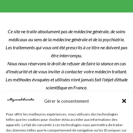
Ce site ne traite absolument pas de médecine générale, de soins
médicaux au sens de la médecine générale et de la psychiatrie.
Les traitements qui vous ont été prescrits à ce titre ne doivent pas
être interrompu.
Nous nous réservons le droit de refuser de faire la séance en cas
d'insécurité et de vous inviter à contacter votre médecin traitant.
Les méthodes évoquées et utilisées n'ont jamais fait l'objet d’étude
scientifique en France.
Les séances et prestations réservées sont dues intégralement.
Gérer le consentement
Les textes, créations, visuels et photos utilisés sur ce site sont la
Pour offrir les meilleures expériences, nous utilisons des technologies
propriété exclusive de l'auteur indiqué, du créateur du site ou de :
telles que les cookies pour stocker et/ou accéder aux informations des
Allezverslebienetre et Isabelle Girard
.
appareils. Le fait de consentir à ces technologies nous permettra de traiter
des données telles que le comportement de navigation ou les ID uniques sur