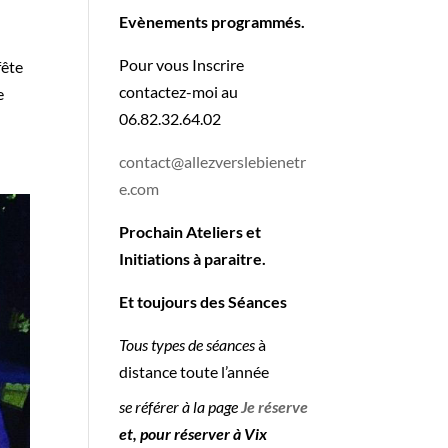
Evènements programmés.
Pour vous Inscrire
fête
contactez-moi au
e
06.82.32.64.02
contact@allezverslebienetr
e.com
Prochain Ateliers et
Initiations à paraitre.
Et toujours des Séances
Tous types de séances
à
distance toute l’année
se référer à la page
Je réserve
et, pour réserver à Vix