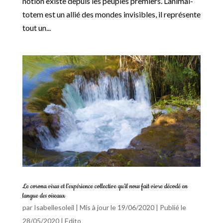
notion existe depuis les peuples premiers. L’animal-
totem est un allié des mondes invisibles, il représente
tout un...
Le corona virus et l’expérience collective qu’il nous fait vivre décodé en
langue des oiseaux
par
Isabellesoleil
|
Mis à jour le 19/06/2020 | Publié le
28/05/2020
|
Edito