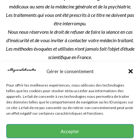
médicaux au sens de la médecine générale et de la psychiatrie.
Les traitements qui vous ont été prescrits à ce titre ne doivent pas
être interrompu.
Nous nous réservons le droit de refuser de faire la séance en cas
d'insécurité et de vous inviter à contacter votre médecin traitant.
Les méthodes évoquées et utilisées n'ont jamais fait l'objet d’étude
scientifique en France.
Les séances et prestations réservées sont dues intégralement.
Gérer le consentement
Les textes, créations, visuels et photos utilisés sur ce site sont la
Pour offrir les meilleures expériences, nous utilisons des technologies
propriété exclusive de l'auteur indiqué, du créateur du site ou de :
telles que les cookies pour stocker et/ou accéder aux informations des
Allezverslebienetre et Isabelle Girard
.
appareils. Le fait de consentir à ces technologies nous permettra de traiter
des données telles que le comportement de navigation ou les ID uniques sur
ce site. Le fait de ne pas consentir ou de retirer son consentement peut avoir
un effet négatif sur certaines caractéristiques et fonctions.
Création du site : Laureline Foucault
Accepter
Mentions Légales
Politique de cookies (UE)