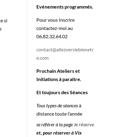
Evènements programmés.
Pour vous Inscrire
e si
contactez-moi au
e
06.82.32.64.02
contact@allezverslebienetr
e.com
Prochain Ateliers et
Initiations à paraitre.
Et toujours des Séances
Tous types de séances
à
distance toute l’année
se référer à la page
Je réserve
et, pour réserver à Vix