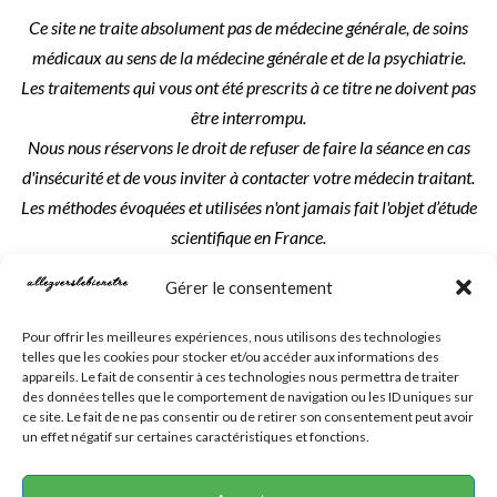
Ce site ne traite absolument pas de médecine générale, de soins
médicaux au sens de la médecine générale et de la psychiatrie.
Les traitements qui vous ont été prescrits à ce titre ne doivent pas
être interrompu.
Nous nous réservons le droit de refuser de faire la séance en cas
d'insécurité et de vous inviter à contacter votre médecin traitant.
Les méthodes évoquées et utilisées n'ont jamais fait l'objet d’étude
scientifique en France.
Les séances et prestations réservées sont dues intégralement.
Gérer le consentement
Les textes, créations, visuels et photos utilisés sur ce site sont la
Pour offrir les meilleures expériences, nous utilisons des technologies
propriété exclusive de l'auteur indiqué, du créateur du site ou de :
telles que les cookies pour stocker et/ou accéder aux informations des
Allezverslebienetre et Isabelle Girard
.
appareils. Le fait de consentir à ces technologies nous permettra de traiter
des données telles que le comportement de navigation ou les ID uniques sur
ce site. Le fait de ne pas consentir ou de retirer son consentement peut avoir
un effet négatif sur certaines caractéristiques et fonctions.
Création du site : Laureline Foucault